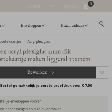
0
Contact
Info
Inloggen
n
Enveloppen
Kraamcadeaus
ortekaartjes
Acryl plexiglas
een acryl plexiglas 2mm dik
rtekaartje maken liggend 17x11cm
Bewerken
Bestel gemakkelijk je eerste proefdruk voor
€ 7,50
tel je enveloppen vooraf
tis aanpassingen en hulp bij opmaken