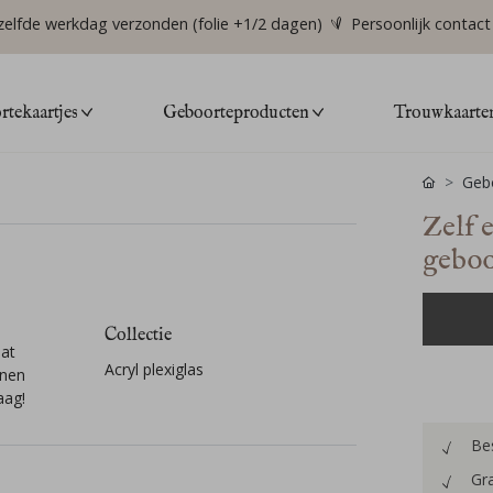
zelfde werkdag verzonden (folie +1/2 dagen)
Persoonlijk contact
tekaartjes
Geboorteproducten
Trouwkaarte
Gebo
Zelf 
geboo
Collectie
aat
Acryl plexiglas
nnen
aag!
Bes
Gra