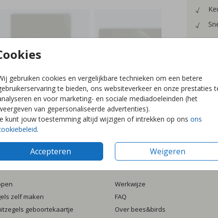
Keu
Sne
Cookies
Wij gebruiken cookies en vergelijkbare technieken om een betere
Prijzen
gebruikerservaring te bieden, ons websiteverkeer en onze prestaties t
analyseren en voor marketing- en sociale mediadoeleinden (het
weergeven van gepersonaliseerde advertenties).
Je kunt jouw toestemming altijd wijzigen of intrekken op ons
ons
cookiebeleid
.
Accepteren
Weigeren
ten
Informatie
ppen
Werkwijze
gels zelf maken
FAQ
luitzegels geboortekaartje
Over bees&birds