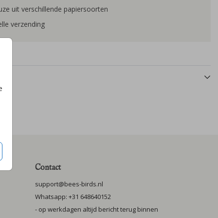
ze uit verschillende papiersoorten
lle verzending
e
Contact
support@bees-birds.nl
Whatsapp: +31 648640152
- op werkdagen altijd bericht terug binnen