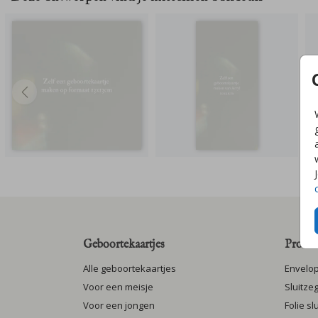
Geboortekaartjes
Produc
Alle geboortekaartjes
Envelo
Voor een meisje
Sluitze
Voor een jongen
Folie s