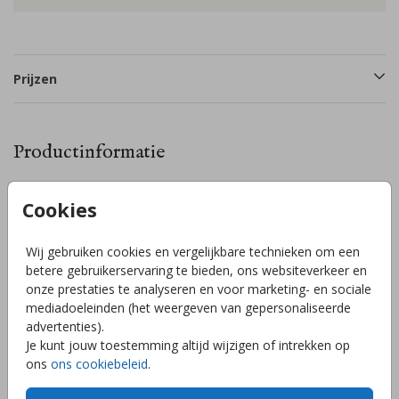
Prijzen
Productinformatie
Omschrijving
Cookies
Dit bijzondere geboortekaartje wordt gedrukt op plexiglas
(acryl) en is 2mm dik. Doordat het kaartje transparant is, kun
Wij gebruiken cookies en vergelijkbare technieken om een
je alleen 1 kant van het kaartje bedrukken. Dit kaartje staat
betere gebruikerservaring te bieden, ons websiteverkeer en
nu in geheel in wit, maar je kunt gemakkelijk een kleur
onze prestaties te analyseren en voor marketing- en sociale
toevoegen! Achtergrondkleur is niet aan te raden.
mediadoeleinden (het weergeven van gepersonaliseerde
Toon meer
advertenties).
Je kunt jouw toestemming altijd wijzigen of intrekken op
ons
ons cookiebeleid
.
Collectie