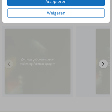
Accepteren
Acryl plexiglas
Weigeren
Deze ontwerpen vind je misschien ook leuk