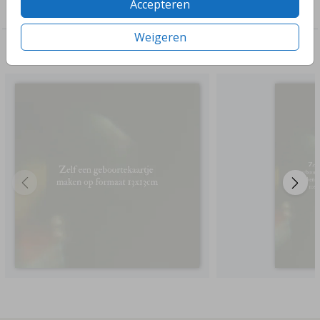
Accepteren
Acryl plexiglas
Weigeren
Deze ontwerpen vind je misschien ook leuk