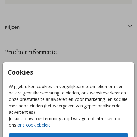
Prijzen
Productinformatie
Omschrijving
Cookies
Dit bijzondere geboortekaartje wordt gedrukt op plexiglas
(acryl) en is 2mm dik en heeft een afmeting van 11x17cm.
Wij gebruiken cookies en vergelijkbare technieken om een
Doordat het kaartje transparant is, kun je alleen 1 kant van
betere gebruikerservaring te bieden, ons websiteverkeer en
het kaartje bedrukken. Dit kaartje staat nu in geheel in wit,
onze prestaties te analyseren en voor marketing- en sociale
maar je kunt gemakkelijk een kleur toevoegen!
mediadoeleinden (het weergeven van gepersonaliseerde
Achtergrondkleur is niet aan te raden.
Toon meer
advertenties).
Je kunt jouw toestemming altijd wijzigen of intrekken op
ons
ons cookiebeleid
.
Collectie