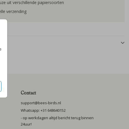
ze uit verschillende papiersoorten
lle verzending
e
Contact
support@bees-birds.nl
Whatsapp: +31 648640152
- op werkdagen altijd bericht terug binnen
24uur!