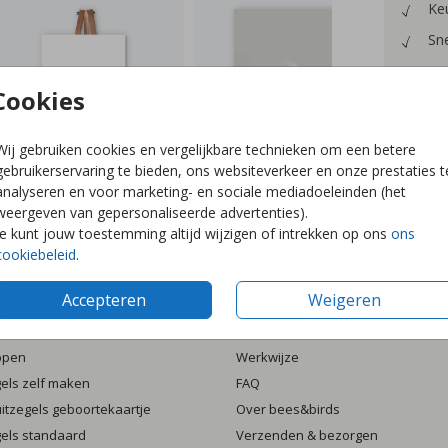
Keu
Sne
Cookies
Wij gebruiken cookies en vergelijkbare technieken om een betere
Prijzen
gebruikerservaring te bieden, ons websiteverkeer en onze prestaties t
analyseren en voor marketing- en sociale mediadoeleinden (het
weergeven van gepersonaliseerde advertenties).
Je kunt jouw toestemming altijd wijzigen of intrekken op ons
ons
cookiebeleid
.
Accepteren
Weigeren
ten
Informatie
ppen
Werkwijze
gels zelf maken
FAQ
luitzegels geboortekaartje
Over bees&birds
gels standaard
Verzenden & bezorgen