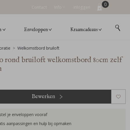
0
Contact
Info
Inloggen
n
Enveloppen
Kraamcadeaus
ratie
Welkomstbord bruiloft
o rond bruiloft welkomstbord 80cm zelf
n
Bewerken
tel je enveloppen vooraf
tis aanpassingen en hulp bij opmaken