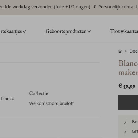
zelfde werkdag verzonden (folie +1/2 dagen)
Persoonlijk contact
tekaartjes
Geboorteproducten
Trouwkaarte
Deco
Blanc
make
€ 59,99
Collectie
m blanco
Welkomstbord bruiloft
Bes
Gra