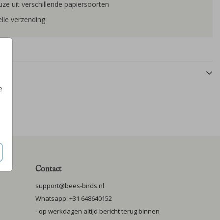
ze uit verschillende papiersoorten
lle verzending
e
Contact
support@bees-birds.nl
Whatsapp: +31 648640152
- op werkdagen altijd bericht terug binnen