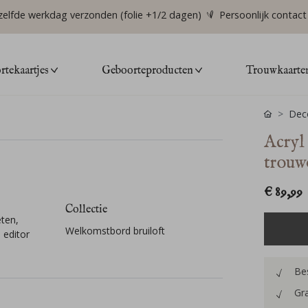
zelfde werkdag verzonden (folie +1/2 dagen)
Persoonlijk contact
tekaartjes
Geboorteproducten
Trouwkaarte
Deco
Acryl
trouw
€ 89,99
Collectie
ten,
Welkomstbord bruiloft
 editor
Bes
Gra