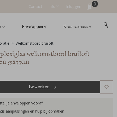
0
Contact
Info
Inloggen
n
Enveloppen
Kraamcadeaus
ratie
Welkomstbord bruiloft
 plexiglas welkomstbord bruiloft
en 55x73cm
Bewerken
tel je enveloppen vooraf
tis aanpassingen en hulp bij opmaken