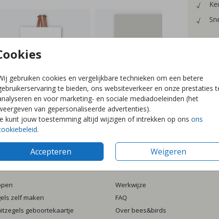
Keu
Sne
Cookies
Prijzen
Wij gebruiken cookies en vergelijkbare technieken om een betere
gebruikerservaring te bieden, ons websiteverkeer en onze prestaties t
analyseren en voor marketing- en sociale mediadoeleinden (het
weergeven van gepersonaliseerde advertenties).
Je kunt jouw toestemming altijd wijzigen of intrekken op ons
ons
cookiebeleid
.
Accepteren
Weigeren
ten
Informatie
ppen
Werkwijze
gels zelf maken
FAQ
luitzegels geboortekaartje
Over bees&birds