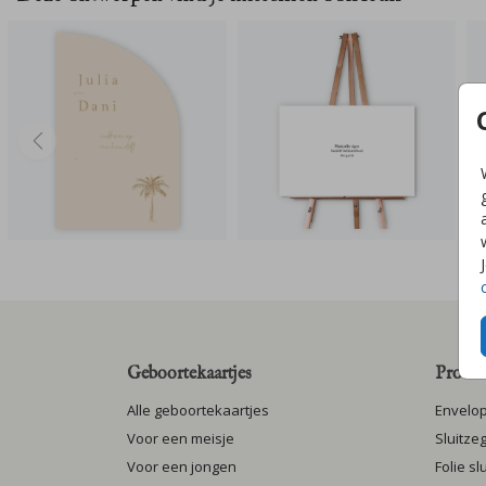
Geboortekaartjes
Produc
Alle geboortekaartjes
Envelo
Voor een meisje
Sluitze
Voor een jongen
Folie s