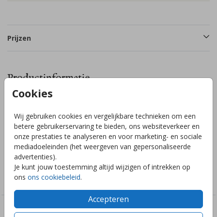
Prijzen
Productinformatie
Cookies
Omschrijving
Wij gebruiken cookies en vergelijkbare technieken om een
Lief tuinbord (+/- 80cm) in de vorm van een speels hart met
betere gebruikerservaring te bieden, ons websiteverkeer en
een schattige aquarel tekening van een knuffelbeertje met
onze prestaties te analyseren en voor marketing- en sociale
hartje in zijn hand.
mediadoeleinden (het weergeven van gepersonaliseerde
advertenties).
Je kunt jouw toestemming altijd wijzigen of intrekken op
Collectie
ons
ons cookiebeleid
.
Tuinbord
Accepteren
Deze ontwerpen vind je misschien ook leuk