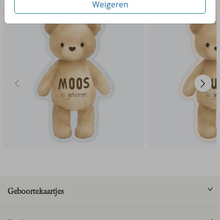
Weigeren
Geboortekaartjes