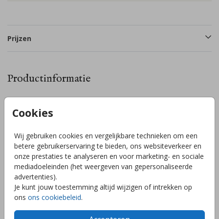
Prijzen
Productinformatie
Omschrijving
Cookies
Mooi tuinbord in een bijzondere vorm met een ooievaar met
schoentjes in de snavel. Laat de hele buurt weten dat jullie
Wij gebruiken cookies en vergelijkbare technieken om een
kindje is geboren met dit mooie tuinbord in de tuin. Pas
betere gebruikerservaring te bieden, ons websiteverkeer en
gemakkelijk de achtergrondkleur en tekst aan in de handige
onze prestaties te analyseren en voor marketing- en sociale
editor! Het tuinbord is ongeveer 75x80cm. Bevestig de
mediadoeleinden (het weergeven van gepersonaliseerde
voorkant van het bord met 2 schroeven (boven en onder)
Toon meer
advertenties).
aan een paal voor in de tuin (bij een bouwmarkt te koop).
Je kunt jouw toestemming altijd wijzigen of intrekken op
ons
ons cookiebeleid
.
Collectie