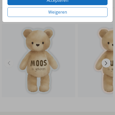
Accepteren
Tuinbord
Weigeren
Deze ontwerpen vind je misschien ook leuk