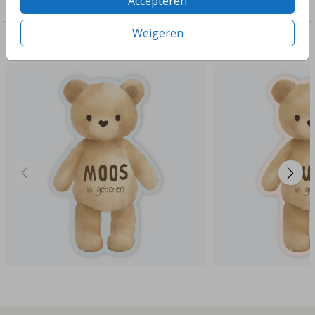
Accepteren
Tuinbord
Weigeren
Deze ontwerpen vind je misschien ook leuk