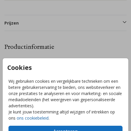
Prijzen
Productinformatie
Omschrijving
Cookies
Mooi tuinbord in een bijzondere vorm met een ooievaar met
schoentjes in de snavel. Laat de hele buurt weten dat jullie
Wij gebruiken cookies en vergelijkbare technieken om een
kindje is geboren met dit mooie tuinbord in de tuin. Pas
betere gebruikerservaring te bieden, ons websiteverkeer en
gemakkelijk de achtergrondkleur en tekst aan in de handige
onze prestaties te analyseren en voor marketing- en sociale
editor! Het tuinbord is ongeveer 75x80cm. Bevestig de
mediadoeleinden (het weergeven van gepersonaliseerde
voorkant van het bord met 2 schroeven (boven en onder)
Toon meer
advertenties).
aan een paal voor in de tuin (bij een bouwmarkt te koop).
Je kunt jouw toestemming altijd wijzigen of intrekken op
ons
ons cookiebeleid
.
Collectie