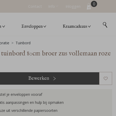
0
Contact
Info
Inloggen
n
Enveloppen
Kraamcadeaus
ratie
Tuinbord
tuinbord 80cm broer zus vollemaan roze
Bewerken
tel je enveloppen vooraf
tis aanpassingen en hulp bij opmaken
ze uit verschillende papiersoorten