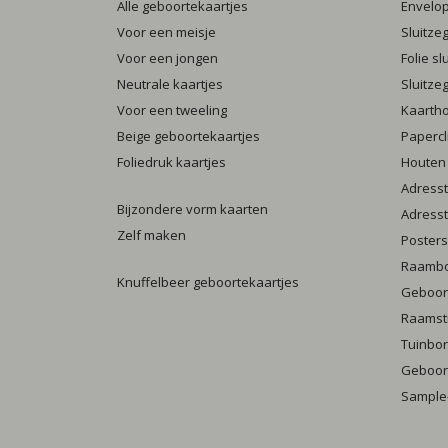
Alle geboortekaartjes
Envelo
Voor een meisje
Sluitze
Voor een jongen
Folie s
Neutrale kaartjes
Sluitze
Voor een tweeling
Kaarth
Beige geboortekaartjes
Papercl
Foliedruk kaartjes
Houten
Adresst
Bijzondere vorm kaarten
Adresst
Zelf maken
Posters
Raamb
Knuffelbeer geboortekaartjes
Geboort
Raamst
Tuinbo
Geboort
Sample-