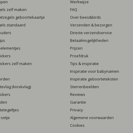
ppen
Werkwijze
gels zelf maken
FAQ
luitzegels geboortekaartje
Over bees&birds
gels standaard
Verzenden & bezorgen
ouders
Directe verzendservice
ips
Betaalmogelijkheden
 elementjes
Prijzen
ickers
Proefdruk
ickers zelf maken
Tips & inspiratie
Inspiratie voor babynamen
orden
Inspiratie geboorteteksten
evlag (kioskvlag)
Sterrenbeelden
ickers
Reviews
rden
Garantie
etegeltjes
Privacy
setje
Algemene voorwaarden
Cookies