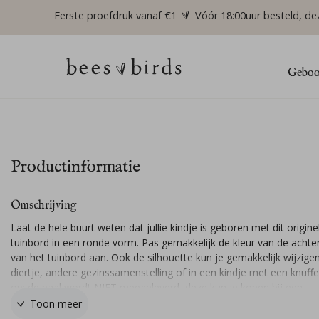
Eerste proefdruk vanaf €1
Vóór 18:00uur besteld, de
Geboor
Productinformatie
Omschrijving
Laat de hele buurt weten dat jullie kindje is geboren met dit origine
tuinbord in een ronde vorm. Pas gemakkelijk de kleur van de acht
van het tuinbord aan. Ook de silhouette kun je gemakkelijk wijzigen
diertje, andere gezinssamenstelling of in een kindje met een knuffel
op: de paal wordt NIET meegeleverd, deze kun je kopen bij een
bouwmarkt.
Toon meer