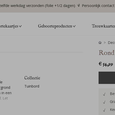
zelfde werkdag verzonden (folie +1/2 dagen)
Persoonlijk contact
tekaartjes
Geboorteproducten
Trouwkaarte
Deco
Rond 
€ 54,99
Collectie
le
Tuinbord
ergrond
 in een
Bes
. Let
Gra
Keu