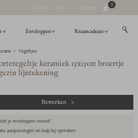
0
Contact
Info
Inloggen
n
Enveloppen
Kraamcadeaus
ratie
Tegeltjes
rtetegeltje keramiek 15x15cm broertje
gezin lijntekening
Bewerken
tel je enveloppen vooraf
tis aanpassingen en hulp bij opmaken