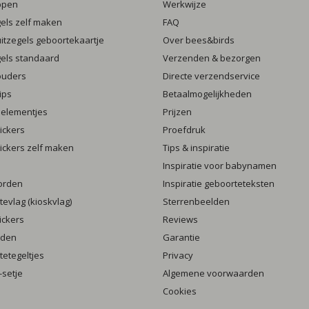
ppen
Werkwijze
gels zelf maken
FAQ
luitzegels geboortekaartje
Over bees&birds
gels standaard
Verzenden & bezorgen
ouders
Directe verzendservice
ips
Betaalmogelijkheden
 elementjes
Prijzen
ickers
Proefdruk
ickers zelf maken
Tips & inspiratie
Inspiratie voor babynamen
orden
Inspiratie geboorteteksten
evlag (kioskvlag)
Sterrenbeelden
ickers
Reviews
rden
Garantie
etegeltjes
Privacy
setje
Algemene voorwaarden
Cookies