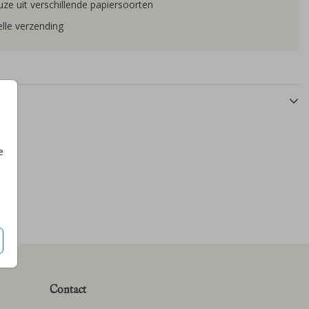
ze uit verschillende papiersoorten
lle verzending
e
Contact