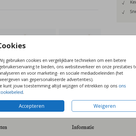
Keu
Sne
Cookies
Prijzen
Wij gebruiken cookies en vergelijkbare technieken om een betere
gebruikerservaring te bieden, ons websiteverkeer en onze prestaties t
analyseren en voor marketing- en sociale mediadoeleinden (het
weergeven van gepersonaliseerde advertenties).
Je kunt jouw toestemming altijd wijzigen of intrekken op ons
ons
cookiebeleid
.
Accepteren
Weigeren
ten
Informatie