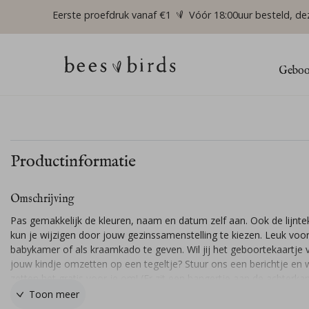
Eerste proefdruk vanaf €1
Vóór 18:00uur besteld, de
Geboor
Productinformatie
Omschrijving
Pas gemakkelijk de kleuren, naam en datum zelf aan. Ook de lijnte
kun je wijzigen door jouw gezinssamenstelling te kiezen. Leuk voo
babykamer of als kraamkado te geven. Wil jij het geboortekaartje 
jouw kindje omzetten op een tegeltje? Stuur ons een berichtje en w
zetten het gratis voor je om! (Er zit een hangertje aan de achterka
zodat je het op kunt hangen, ook mogelijk in 10x10cm).
Toon meer