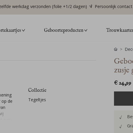
zelfde werkdag verzonden (folie +1/2 dagen)
Persoonlijk contact
tekaartjes
Geboorteproducten
Trouwkaarte
Deco
Geboo
zusje 
€ 24,99
Collectie
kening
Tegeltjes
r op de
van
ij
Bes
nt aan
Gra