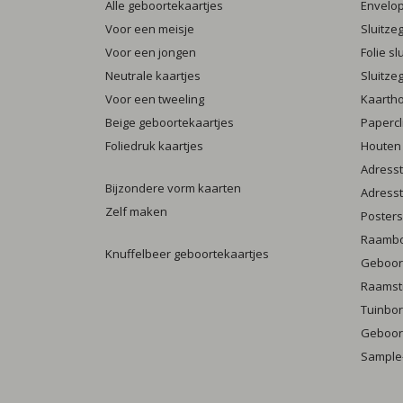
Alle geboortekaartjes
Envelo
Voor een meisje
Sluitze
Voor een jongen
Folie s
Neutrale kaartjes
Sluitze
Voor een tweeling
Kaarth
Beige geboortekaartjes
Papercl
Foliedruk kaartjes
Houten
Adresst
Bijzondere vorm kaarten
Adresst
Zelf maken
Posters
Raamb
Knuffelbeer geboortekaartjes
Geboort
Raamst
Tuinbo
Geboort
Sample-