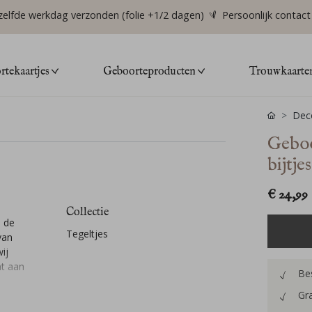
zelfde werkdag verzonden (folie +1/2 dagen)
Persoonlijk contact
tekaartjes
Geboorteproducten
Trouwkaarte
Deco
Geboo
bijtje
€ 24,99
Collectie
p de
Tegeltjes
van
ij
nt aan
Bes
Gra