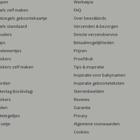
ppen
Werkwijze
gels zelf maken
FAQ
luitzegels geboortekaartje
Over bees&birds
gels standaard
Verzenden & bezorgen
ouders
Directe verzendservice
ips
Betaalmogelijkheden
 elementjes
Prijzen
ickers
Proefdruk
ickers zelf maken
Tips & inspiratie
Inspiratie voor babynamen
orden
Inspiratie geboorteteksten
evlag (kioskvlag)
Sterrenbeelden
ickers
Reviews
rden
Garantie
etegeltjes
Privacy
setje
Algemene voorwaarden
Cookies