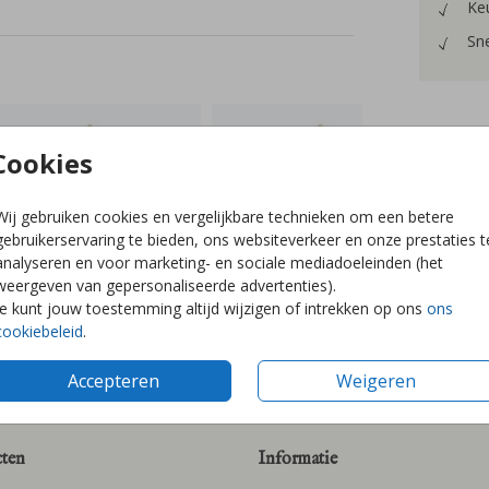
Keu
Sne
Cookies
Prijzen
Wij gebruiken cookies en vergelijkbare technieken om een betere
gebruikerservaring te bieden, ons websiteverkeer en onze prestaties t
analyseren en voor marketing- en sociale mediadoeleinden (het
weergeven van gepersonaliseerde advertenties).
Je kunt jouw toestemming altijd wijzigen of intrekken op ons
ons
cookiebeleid
.
Accepteren
Weigeren
ten
Informatie