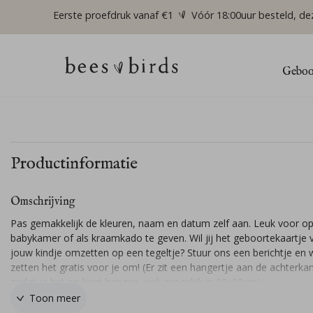
Eerste proefdruk vanaf €1
Vóór 18:00uur besteld, de
Geboor
Productinformatie
Omschrijving
Pas gemakkelijk de kleuren, naam en datum zelf aan. Leuk voor o
babykamer of als kraamkado te geven. Wil jij het geboortekaartje 
jouw kindje omzetten op een tegeltje? Stuur ons een berichtje en w
zetten het gratis voor je om! (Er zit een hangertje aan de achterka
zodat je het op kunt hangen, ook mogelijk in 10x10cm).
Toon meer