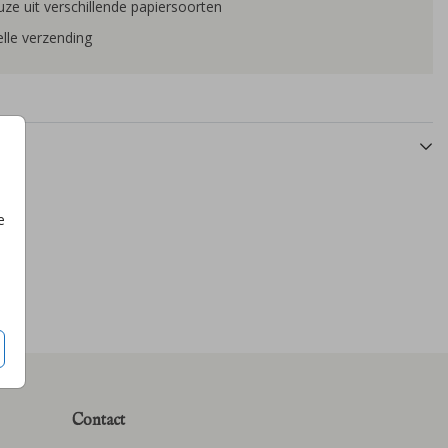
ze uit verschillende papiersoorten
lle verzending
e
Contact