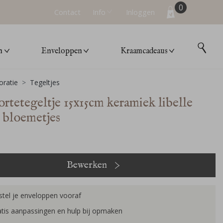
0
Contact
Info
Inloggen
n
Enveloppen
Kraamcadeaus
ratie
Tegeltjes
rtetegeltje 15x15cm keramiek libelle
s bloemetjes
Bewerken
tel je enveloppen vooraf
tis aanpassingen en hulp bij opmaken