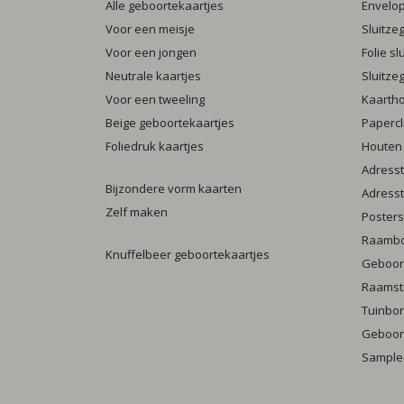
Alle geboortekaartjes
Envelo
Voor een meisje
Sluitze
Voor een jongen
Folie s
Neutrale kaartjes
Sluitze
Voor een tweeling
Kaarth
Beige geboortekaartjes
Papercl
Foliedruk kaartjes
Houten
Adresst
Bijzondere vorm kaarten
Adresst
Zelf maken
Posters
Raamb
Knuffelbeer geboortekaartjes
Geboort
Raamst
Tuinbo
Geboort
Sample-