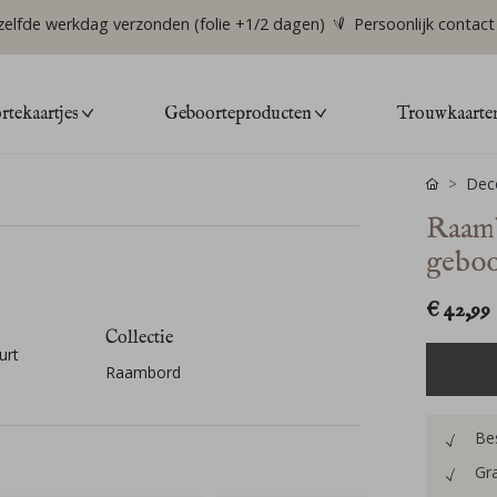
zelfde werkdag verzonden (folie +1/2 dagen)
Persoonlijk contact
tekaartjes
Geboorteproducten
Trouwkaarte
Deco
Raamb
geboo
€ 42,99
Collectie
urt
Raambord
Bes
Gra