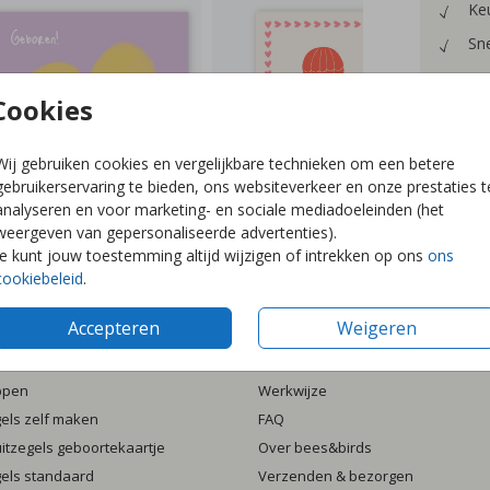
Keu
Sne
Cookies
Wij gebruiken cookies en vergelijkbare technieken om een betere
Prijzen
gebruikerservaring te bieden, ons websiteverkeer en onze prestaties t
analyseren en voor marketing- en sociale mediadoeleinden (het
weergeven van gepersonaliseerde advertenties).
Je kunt jouw toestemming altijd wijzigen of intrekken op ons
ons
cookiebeleid
.
Accepteren
Weigeren
ten
Informatie
ppen
Werkwijze
gels zelf maken
FAQ
luitzegels geboortekaartje
Over bees&birds
gels standaard
Verzenden & bezorgen