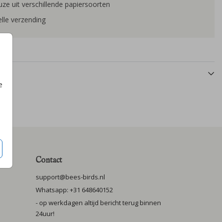
ze uit verschillende papiersoorten
lle verzending
e
Contact
support@bees-birds.nl
Whatsapp: +31 648640152
- op werkdagen altijd bericht terug binnen
24uur!