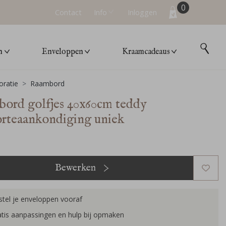
0
Contact
Info
Inloggen
n
Enveloppen
Kraamcadeaus
ratie
Raambord
ord golfjes 40x60cm teddy
rteaankondiging uniek
Bewerken
tel je enveloppen vooraf
tis aanpassingen en hulp bij opmaken