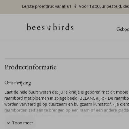
Eerste proefdruk vanaf €1
Vóór 18:00uur besteld, de
Geboor
Productinformatie
Omschrijving
Laat de hele buurt weten dat jullie kindje is geboren met dit mooie
raambord met bloemen in spiegelbeeld. BELANGRIJK: - De raamb
worden vervaardigd op duurzaam en buigzaam kunststof. - Je dien
raamborden zelf aan te brengen op een raam of een andere gladd
oppervlakte (de kleefstrip is inbegrepen). - Het raambord wordt
afzonderlijk van je geboortekaartjes geleverd.
Toon meer