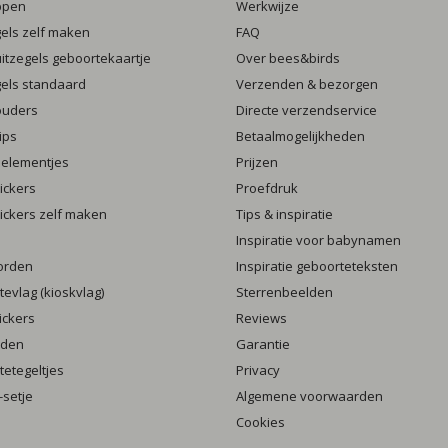
ppen
Werkwijze
gels zelf maken
FAQ
luitzegels geboortekaartje
Over bees&birds
gels standaard
Verzenden & bezorgen
ouders
Directe verzendservice
ips
Betaalmogelijkheden
 elementjes
Prijzen
ickers
Proefdruk
ickers zelf maken
Tips & inspiratie
Inspiratie voor babynamen
orden
Inspiratie geboorteteksten
evlag (kioskvlag)
Sterrenbeelden
ickers
Reviews
rden
Garantie
etegeltjes
Privacy
setje
Algemene voorwaarden
Cookies