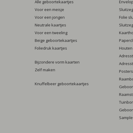
Alle geboortekaartjes
Envelo
Voor een meisje
Sluitze
Voor een jongen
Folie s
Neutrale kaartjes
Sluitze
Voor een tweeling
Kaarth
Beige geboortekaartjes
Papercl
Foliedruk kaartjes
Houten
Adresst
Bijzondere vorm kaarten
Adresst
Zelf maken
Posters
Raamb
Knuffelbeer geboortekaartjes
Geboort
Raamst
Tuinbo
Geboort
Sample-