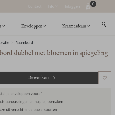
0
Contact
Info
Inloggen
n
Enveloppen
Kraamcadeaus
ratie
Raambord
ord dubbel met bloemen in spiegeling
Bewerken
tel je enveloppen vooraf
tis aanpassingen en hulp bij opmaken
ze uit verschillende papiersoorten