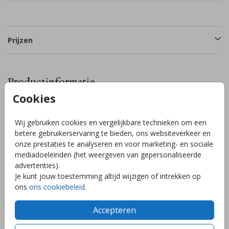
Prijzen
Productinformatie
Cookies
Omschrijving
Wij gebruiken cookies en vergelijkbare technieken om een
Laat de hele buurt weten dat je/jullie kindje is geboren met
betere gebruikerservaring te bieden, ons websiteverkeer en
dit leuke raambord met zeethema & walvis. Pas de kleuren
onze prestaties te analyseren en voor marketing- en sociale
en/of tekst gemakkelijk zelf aan!
mediadoeleinden (het weergeven van gepersonaliseerde
advertenties).
Je kunt jouw toestemming altijd wijzigen of intrekken op
Collectie
ons
ons cookiebeleid
.
Raambord
Accepteren
Deze ontwerpen vind je misschien ook leuk