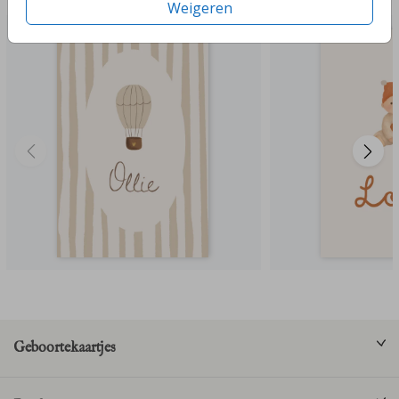
Weigeren
Geboortekaartjes