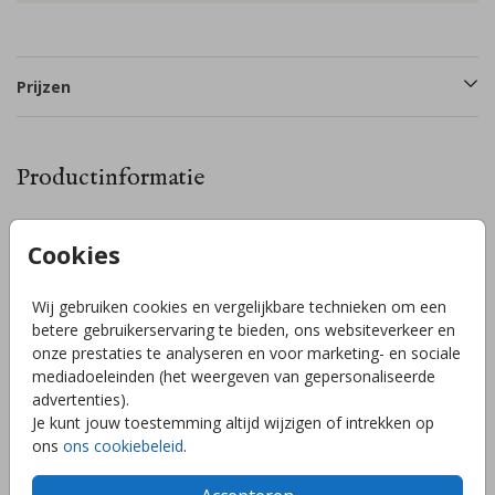
Prijzen
Productinformatie
Omschrijving
Cookies
Laat de buurt weten dat jouw/jullie kindje is geboren met dit
prachtige dubbele raambord. Pas gemakkelijk zelf de naam
Wij gebruiken cookies en vergelijkbare technieken om een
aan en/of de kleuren. Heb je hulp nodig of zie je jouw
betere gebruikerservaring te bieden, ons websiteverkeer en
ontwerp van het geboortekaartje van je kindje niet terug bij
onze prestaties te analyseren en voor marketing- en sociale
de raamborden, stuur ons een berichtje en wij zetten het
mediadoeleinden (het weergeven van gepersonaliseerde
gratis om voor je in jouw gewenste raambord!
Toon meer
advertenties).
Je kunt jouw toestemming altijd wijzigen of intrekken op
ons
ons cookiebeleid
.
Collectie