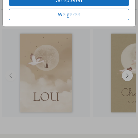
Accepteren
Raambord
Weigeren
Deze ontwerpen vind je misschien ook leuk