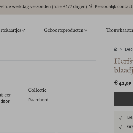
zelfde werkdag verzonden (folie +1/2 dagen)
Persoonlijk contact
tekaartjes
Geboorteproducten
Trouwkaarte
Deco
Herfs
blaad
€ 42,99
Collectie
it een
Raambord
ditor!
Bes
Gra