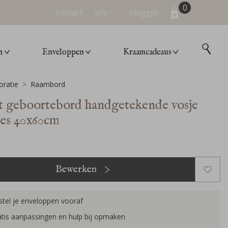
0
Contact
Info
Inloggen
n
Enveloppen
Kraamcadeaus
ratie
Raambord
t geboortebord handgetekende vosje
jes 40x60cm
Bewerken
tel je enveloppen vooraf
tis aanpassingen en hulp bij opmaken