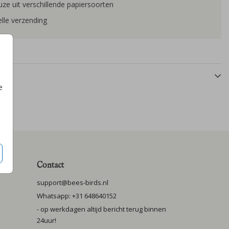
ze uit verschillende papiersoorten
lle verzending
e
Contact
support@bees-birds.nl
Whatsapp: +31 648640152
- op werkdagen altijd bericht terug binnen
24uur!