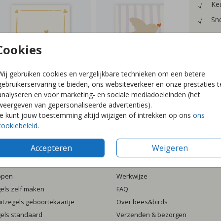
Keu
Sne
Cookies
Wij gebruiken cookies en vergelijkbare technieken om een betere
Prijzen
gebruikerservaring te bieden, ons websiteverkeer en onze prestaties t
analyseren en voor marketing- en sociale mediadoeleinden (het
weergeven van gepersonaliseerde advertenties).
Je kunt jouw toestemming altijd wijzigen of intrekken op ons
ons
cookiebeleid
.
Accepteren
Weigeren
ten
Informatie
ppen
Werkwijze
gels zelf maken
FAQ
luitzegels geboortekaartje
Over bees&birds
gels standaard
Verzenden & bezorgen