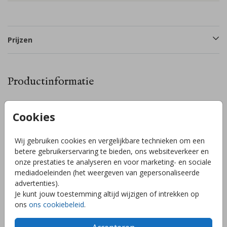
Prijzen
Productinformatie
Omschrijving
Cookies
Laat de hele buurt weten dat jullie kindje is geboren met dit
mooie lieve raambord met hartjes. Pas de naam van jouw
Wij gebruiken cookies en vergelijkbare technieken om een
kindje aan en eventueel de kleuren van het design. Het bord
betere gebruikerservaring te bieden, ons websiteverkeer en
is een dubbel raambord dat als een makelaarsbord kan
onze prestaties te analyseren en voor marketing- en sociale
opgeplakt worden op het raam. Formaat: 40x60cm.
mediadoeleinden (het weergeven van gepersonaliseerde
Toon meer
advertenties).
Je kunt jouw toestemming altijd wijzigen of intrekken op
ons
ons cookiebeleid
.
Collectie