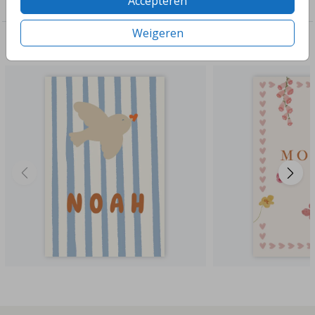
Accepteren
Raambord
Weigeren
Deze ontwerpen vind je misschien ook leuk