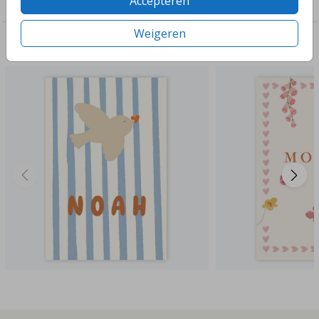
Accepteren
Raambord
Weigeren
Deze ontwerpen vind je misschien ook leuk