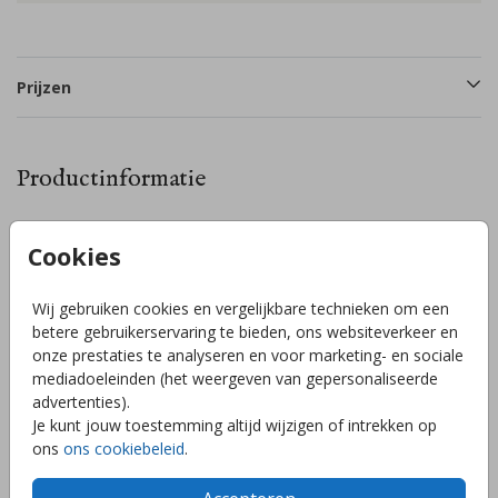
Prijzen
Productinformatie
Omschrijving
Cookies
Laat de hele buurt weten dat jullie kindje is geboren met dit
mooie lieve raambord met bloemen. Pas de naam van jouw
Wij gebruiken cookies en vergelijkbare technieken om een
kindje aan en eventueel de kleuren van het design. Het bord
betere gebruikerservaring te bieden, ons websiteverkeer en
is een dubbel raambord dat als een makelaarsbord kan
onze prestaties te analyseren en voor marketing- en sociale
opgeplakt worden op het raam. Formaat: 40x60cm.
mediadoeleinden (het weergeven van gepersonaliseerde
Toon meer
advertenties).
Je kunt jouw toestemming altijd wijzigen of intrekken op
ons
ons cookiebeleid
.
Collectie