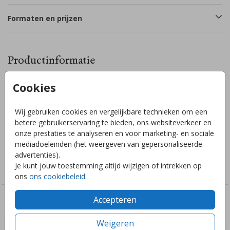
Formaten en prijzen
Productinformatie
Cookies
Omschrijving
Maak zelf een poster voor op de babykamer of geef als
Wij gebruiken cookies en vergelijkbare technieken om een
kraamkado. Kom je er niet uit of heb je een vraag? Stuur mij
betere gebruikerservaring te bieden, ons websiteverkeer en
een berichtje, ik help je graag!
onze prestaties te analyseren en voor marketing- en sociale
mediadoeleinden (het weergeven van gepersonaliseerde
Collectie
advertenties).
Je kunt jouw toestemming altijd wijzigen of intrekken op
Posters
ons
ons cookiebeleid
.
Accepteren
Deze ontwerpen vind je misschien ook leuk
Weigeren