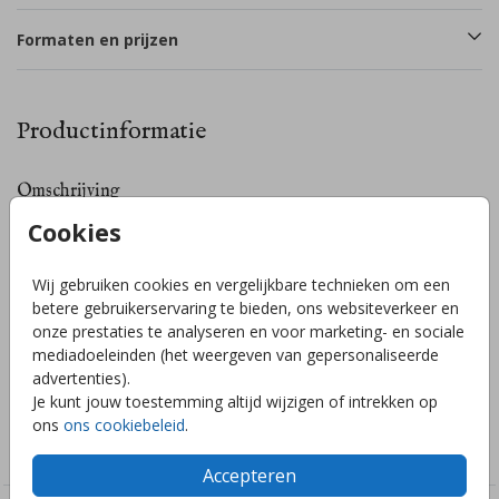
Formaten en prijzen
Productinformatie
Omschrijving
Deze poster is supergaaf op de babykamer (of kinderkamer).
Cookies
De twee bijtjes, 'lieve cleo' en een subtiel hartje onder het
gedichtje worden gedrukt in goudfolie. Pas de kleuren, naam
Wij gebruiken cookies en vergelijkbare technieken om een
en/of gedichtje gemakkelijk zelf aan in de editor! Voor hulp
betere gebruikerservaring te bieden, ons websiteverkeer en
of vragen kun je mij altijd een appje sturen of mailen. Ik help
onze prestaties te analyseren en voor marketing- en sociale
je graag!
Toon meer
mediadoeleinden (het weergeven van gepersonaliseerde
advertenties).
Je kunt jouw toestemming altijd wijzigen of intrekken op
Collectie
ons
ons cookiebeleid
.
Posters
Accepteren