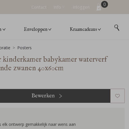
0
Contact
Info
Inloggen
n
Enveloppen
Kraamcadeaus
ratie
Posters
r kinderkamer babykamer waterverf
ende zwanen 40x60cm
Bewerken
s elk ontwerp gemakkelijk naar wens aan