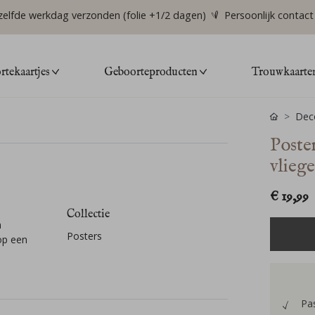
zelfde werkdag verzonden (folie +1/2 dagen)
Persoonlijk contact
tekaartjes
Geboorteproducten
Trouwkaarte
Deco
Poste
vlieg
€ 19,99
Collectie
n
Posters
op een
Pa