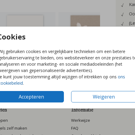
Kan
Oo
(Le
Cookies
Wij gebruiken cookies en vergelijkbare technieken om een betere
Prijzen
gebruikerservaring te bieden, ons websiteverkeer en onze prestaties t
analyseren en voor marketing- en sociale mediadoeleinden (het
weergeven van gepersonaliseerde advertenties).
Je kunt jouw toestemming altijd wijzigen of intrekken op ons
ons
cookiebeleid
.
Accepteren
Weigeren
ten
Informatie
ppen
Werkwijze
gels zelf maken
FAQ