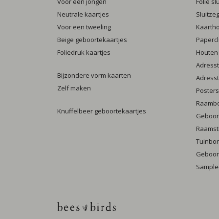
Voor een jongen
Folie s
Neutrale kaartjes
Sluitze
Voor een tweeling
Kaarth
Beige geboortekaartjes
Papercl
Foliedruk kaartjes
Houten
Adresst
Bijzondere vorm kaarten
Adresst
Zelf maken
Posters
Raamb
Knuffelbeer geboortekaartjes
Geboort
Raamst
Tuinbo
Geboort
Sample-