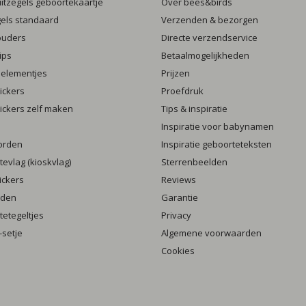
luitzegels geboortekaartje
Over bees&birds
gels standaard
Verzenden & bezorgen
ouders
Directe verzendservice
ips
Betaalmogelijkheden
 elementjes
Prijzen
ickers
Proefdruk
ickers zelf maken
Tips & inspiratie
Inspiratie voor babynamen
orden
Inspiratie geboorteteksten
evlag (kioskvlag)
Sterrenbeelden
ickers
Reviews
rden
Garantie
etegeltjes
Privacy
setje
Algemene voorwaarden
Cookies