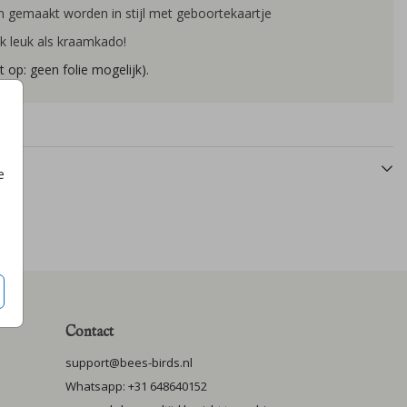
 gemaakt worden in stijl met geboortekaartje
k leuk als kraamkado!
t op: geen folie mogelijk).
e
Contact
support@bees-birds.nl
Whatsapp: +31 648640152