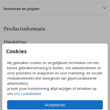
Formaten en prijzen
Productinformatie
Omschrijving
Deze poster is supergaaf op de babykamer (of kinderkamer).
Cookies
De babynaam, de vlaggetjes en de maan met sterren
worden gedrukt in koperfolie. Pas de naam van jouw kindje
Wij gebruiken cookies en vergelijkbare technieken om een
(en eventueel kleuren) gemakkelijk zelf aan in de editor! Voor
betere gebruikerservaring te bieden, ons websiteverkeer en
hulp of vragen kun je mij altijd een appje sturen of mailen. Ik
onze prestaties te analyseren en voor marketing- en sociale
help je graag!
Toon meer
mediadoeleinden (het weergeven van gepersonaliseerde
advertenties).
Je kunt jouw toestemming altijd wijzigen of intrekken op
Collectie
ons
ons cookiebeleid
.
Posters
Accepteren