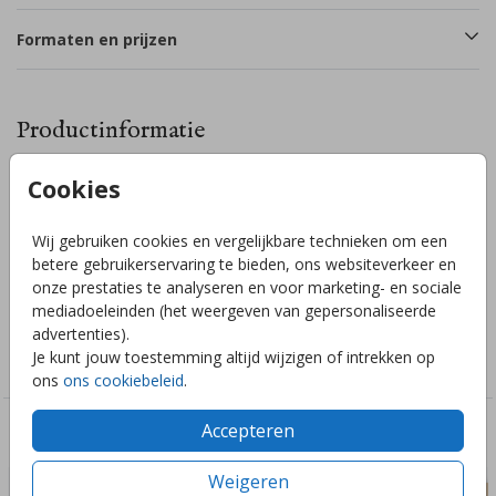
Formaten en prijzen
Productinformatie
Cookies
Omschrijving
Luxe poster babykamer met een speels streepjes patroon
Wij gebruiken cookies en vergelijkbare technieken om een
met citroentjes en goudfolie details. Deze poster is 20x30cm
betere gebruikerservaring te bieden, ons websiteverkeer en
en wordt gedrukt op coated karton 240 gram met folie.
onze prestaties te analyseren en voor marketing- en sociale
mediadoeleinden (het weergeven van gepersonaliseerde
Collectie
advertenties).
Je kunt jouw toestemming altijd wijzigen of intrekken op
Posters
ons
ons cookiebeleid
.
Accepteren
Deze ontwerpen vind je misschien ook leuk
Weigeren