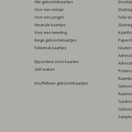
Alle geboortekaartjes
Envelo
Voor een meisje
Sluitze
Voor een jongen
Folie s
Neutrale kaartjes
Sluitze
Voor een tweeling
Kaarth
Beige geboortekaartjes
Papercl
Foliedruk kaartjes
Houten
Adresst
Bijzondere vorm kaarten
Adresst
Zelf maken
Posters
Raamb
Knuffelbeer geboortekaartjes
Geboort
Raamst
Tuinbo
Geboort
Sample-