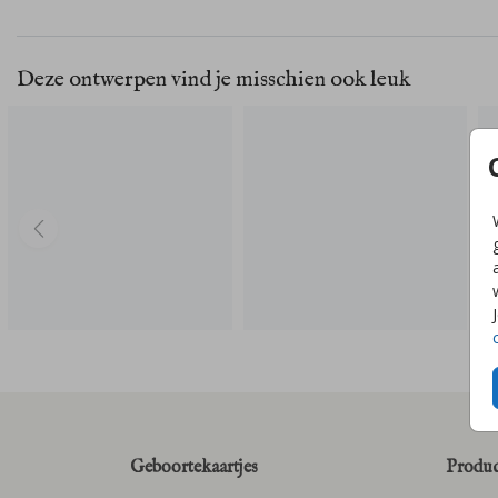
Deze ontwerpen vind je misschien ook leuk
Geboortekaartjes
Produc