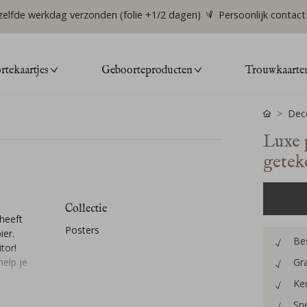
zelfde werkdag verzonden (folie +1/2 dagen)
Persoonlijk contact
tekaartjes
Geboorteproducten
Trouwkaarte
Deco
Luxe 
getek
Collectie
heeft
Posters
ier.
Bes
tor!
help je
Gra
Keu
Sne