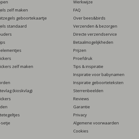
ppen
Werkwijze
gels zelf maken
FAQ
luitzegels geboortekaartje
Over bees&birds
gels standaard
Verzenden & bezorgen
ouders
Directe verzendservice
ips
Betaalmogelijkheden
 elementjes
Prijzen
ickers
Proefdruk
ickers zelf maken
Tips & inspiratie
Inspiratie voor babynamen
orden
Inspiratie geboorteteksten
evlag (kioskvlag)
Sterrenbeelden
ickers
Reviews
rden
Garantie
etegeltjes
Privacy
setje
Algemene voorwaarden
Cookies