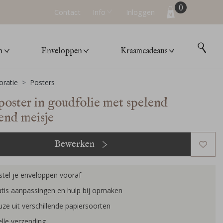
0
Contact
Info
Inloggen
n
Enveloppen
Kraamcadeaus
ratie
Posters
poster in goudfolie met spelend
end meisje
Bewerken
tel je enveloppen vooraf
tis aanpassingen en hulp bij opmaken
ze uit verschillende papiersoorten
lle verzending