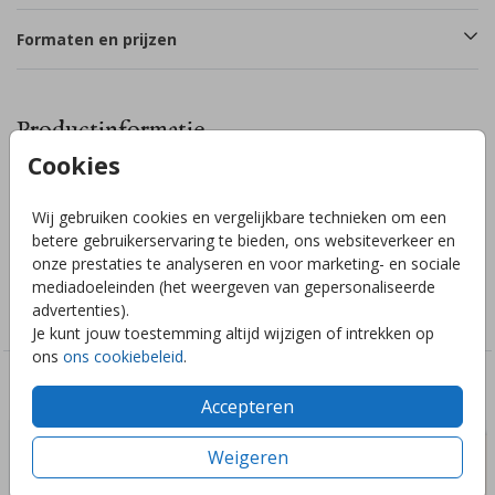
Formaten en prijzen
Productinformatie
Cookies
Omschrijving
Wij gebruiken cookies en vergelijkbare technieken om een
Luxe poster babykamer wildebloemen en bijtjes in goudfolie.
betere gebruikerservaring te bieden, ons websiteverkeer en
onze prestaties te analyseren en voor marketing- en sociale
Collectie
mediadoeleinden (het weergeven van gepersonaliseerde
advertenties).
Posters
Je kunt jouw toestemming altijd wijzigen of intrekken op
ons
ons cookiebeleid
.
Deze ontwerpen vind je misschien ook leuk
Accepteren
Weigeren