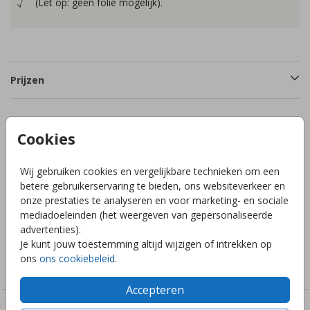
(Let op: geen folie mogelijk).
Prijzen
Productinformatie
Cookies
Wij gebruiken cookies en vergelijkbare technieken om een
Omschrijving
betere gebruikerservaring te bieden, ons websiteverkeer en
Lieve poster voor een echt meisjeskamer. Pas de kleuren
onze prestaties te analyseren en voor marketing- en sociale
gemakkelijk aan in de online editor!
mediadoeleinden (het weergeven van gepersonaliseerde
advertenties).
Je kunt jouw toestemming altijd wijzigen of intrekken op
Collectie
ons
ons cookiebeleid
.
Posters
Accepteren