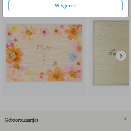
Deze ontwerpen vind je misschien ook leuk
Weigeren
Geboortekaartjes