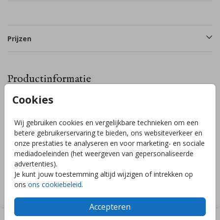
Prijzen
Productinformatie
Cookies
Omschrijving
Mooie houten memorybox gepersonaliseerd, de kist is
Wij gebruiken cookies en vergelijkbare technieken om een
40x30x13cm en kan helemaal naar wens worden gemaakt!
betere gebruikerservaring te bieden, ons websiteverkeer en
Hulp nodig? Stuur een berichtje en wij helpen je graag
onze prestaties te analyseren en voor marketing- en sociale
verder!
mediadoeleinden (het weergeven van gepersonaliseerde
advertenties).
Je kunt jouw toestemming altijd wijzigen of intrekken op
Collectie
ons
ons cookiebeleid
.
Houten memorybox
Accepteren