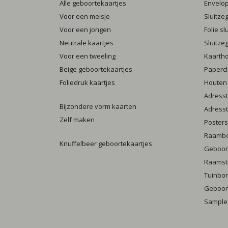
Alle geboortekaartjes
Envelo
Voor een meisje
Sluitze
Voor een jongen
Folie s
Neutrale kaartjes
Sluitze
Voor een tweeling
Kaarth
Beige geboortekaartjes
Papercl
Foliedruk kaartjes
Houten
Adresst
Bijzondere vorm kaarten
Adresst
Zelf maken
Posters
Raamb
Knuffelbeer geboortekaartjes
Geboort
Raamst
Tuinbo
Geboort
Sample-