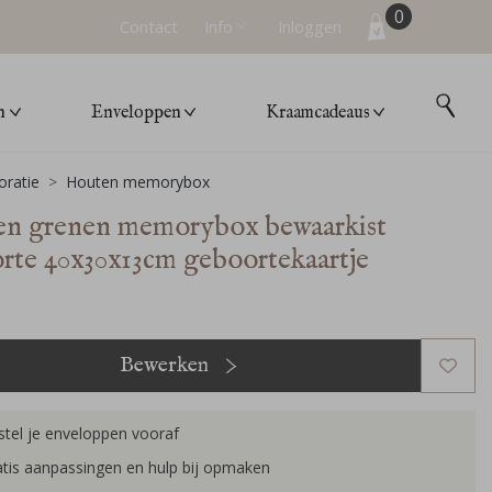
0
Contact
Info
Inloggen
n
Enveloppen
Kraamcadeaus
ratie
Houten memorybox
n grenen memorybox bewaarkist
rte 40x30x13cm geboortekaartje
Bewerken
tel je enveloppen vooraf
tis aanpassingen en hulp bij opmaken