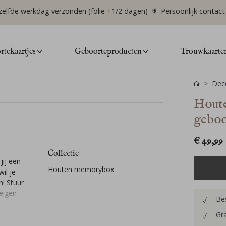
zelfde werkdag verzonden (folie +1/2 dagen)
Persoonlijk contact
tekaartjes
Geboorteproducten
Trouwkaarte
Deco
Houte
geboo
€ 49,99
Collectie
jij een
Houten memorybox
il je
! Stuur
 eigen
Bes
Gra