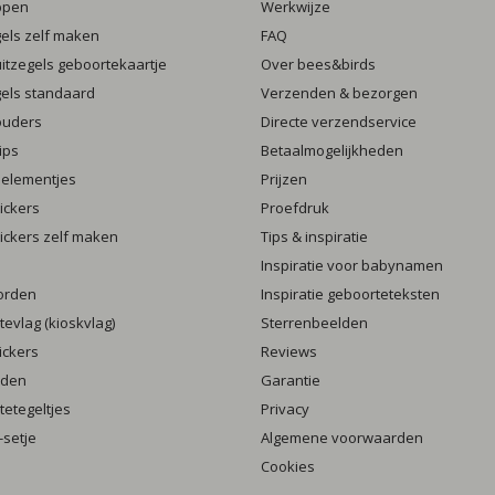
ppen
Werkwijze
gels zelf maken
FAQ
luitzegels geboortekaartje
Over bees&birds
gels standaard
Verzenden & bezorgen
ouders
Directe verzendservice
ips
Betaalmogelijkheden
 elementjes
Prijzen
ickers
Proefdruk
ickers zelf maken
Tips & inspiratie
Inspiratie voor babynamen
orden
Inspiratie geboorteteksten
evlag (kioskvlag)
Sterrenbeelden
ickers
Reviews
rden
Garantie
etegeltjes
Privacy
setje
Algemene voorwaarden
Cookies