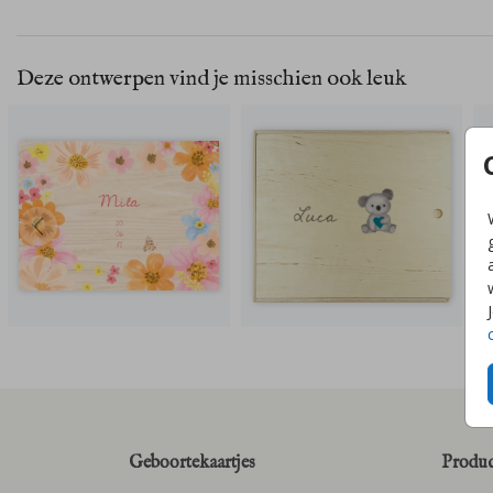
Deze ontwerpen vind je misschien ook leuk
Geboortekaartjes
Produc