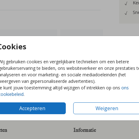
Keu
Sne
Cookies
Prijzen
Wij gebruiken cookies en vergelijkbare technieken om een betere
gebruikerservaring te bieden, ons websiteverkeer en onze prestaties t
analyseren en voor marketing- en sociale mediadoeleinden (het
weergeven van gepersonaliseerde advertenties).
Je kunt jouw toestemming altijd wijzigen of intrekken op ons
ons
cookiebeleid
.
Accepteren
Weigeren
ten
Informatie