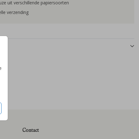
ze uit verschillende papiersoorten
lle verzending
e
Contact