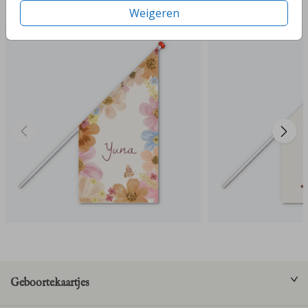
Deze ontwerpen vind je misschien ook leuk
Weigeren
Geboortekaartjes