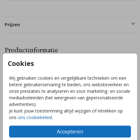
Prijzen
Productinformatie
Cookies
Omschrijving
Geboortevlag voor de geboorteaankondiging van jullie
Wij gebruiken cookies en vergelijkbare technieken om een
kindje, in beige met aquarel citroenen erop. Pas helemaal
betere gebruikerservaring te bieden, ons websiteverkeer en
naar wens aan in de editor. Kom je er niet uit? Wij helpen je
onze prestaties te analyseren en voor marketing- en sociale
graag!
mediadoeleinden (het weergeven van gepersonaliseerde
advertenties).
Je kunt jouw toestemming altijd wijzigen of intrekken op
Collectie
ons
ons cookiebeleid
.
Geboortevlag
Accepteren