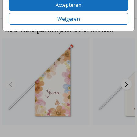
Collectie
Accepteren
Geboortevlag
Weigeren
Deze ontwerpen vind je misschien ook leuk