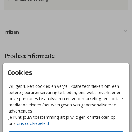
Prijzen
Productinformatie
Cookies
Omschrijving
Laat de buurt weten dat je/jullie kindje is geboren en hang
Wij gebruiken cookies en vergelijkbare technieken om een
deze vlag op met lief knuffelbeertje en hartjesballon in de
betere gebruikerservaring te bieden, ons websiteverkeer en
wolken! De vlag is 60x60x120cm en wordt gedrukt op een
onze prestaties te analyseren en voor marketing- en sociale
weerbestending materiaal, zodat je elk jaar opnieuw de vlag
mediadoeleinden (het weergeven van gepersonaliseerde
kunt uithangen met de verjaardag van jullie kleintje! Bestel
advertenties).
de vlag van tevoren (zonder datum) zodat de vlag meteen
Toon meer
Je kunt jouw toestemming altijd wijzigen of intrekken op
uit kan hangen zodra je/jullie kindje is geboren!
ons
ons cookiebeleid
.