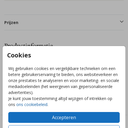
Prijzen
Productinformatie
Cookies
Omschrijving
Wij gebruiken cookies en vergelijkbare technieken om een
Unieke geboorteaankondiging met een golfjesrand, laat de
betere gebruikerservaring te bieden, ons websiteverkeer en
hele buurt weten dat je/jullie kindje is geboren. Afmeting:
onze prestaties te analyseren en voor marketing- en sociale
40x60cm dubbel.
mediadoeleinden (het weergeven van gepersonaliseerde
advertenties).
Je kunt jouw toestemming altijd wijzigen of intrekken op
Collectie
ons
ons cookiebeleid
.
Geboortebord
Accepteren
Deze ontwerpen vind je misschien ook leuk