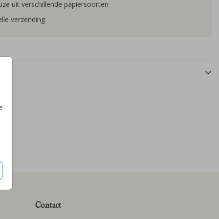
ze uit verschillende papiersoorten
lle verzending
e
Contact