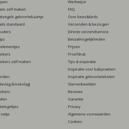
ppen
Werkwijze
gels zelf maken
FAQ
luitzegels geboortekaartje
Over bees&birds
gels standaard
Verzenden & bezorgen
ouders
Directe verzendservice
ips
Betaalmogelijkheden
 elementjes
Prijzen
ickers
Proefdruk
ickers zelf maken
Tips & inspiratie
Inspiratie voor babynamen
orden
Inspiratie geboorteteksten
evlag (kioskvlag)
Sterrenbeelden
ickers
Reviews
rden
Garantie
etegeltjes
Privacy
setje
Algemene voorwaarden
Cookies