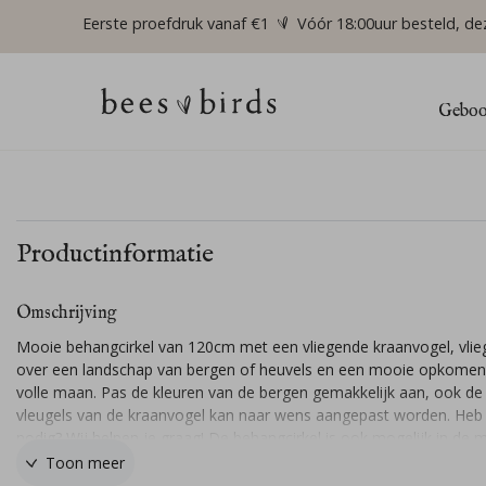
Eerste proefdruk vanaf €1
Vóór 18:00uur besteld, de
Geboor
Productinformatie
Omschrijving
Mooie behangcirkel van 120cm met een vliegende kraanvogel, vli
over een landschap van bergen of heuvels en een mooie opkome
volle maan. Pas de kleuren van de bergen gemakkelijk aan, ook de
vleugels van de kraanvogel kan naar wens aangepast worden. Heb 
nodig? Wij helpen je graag! De behangcirkel is ook mogelijk in de 
80, 100 of 145 cm.
Toon meer