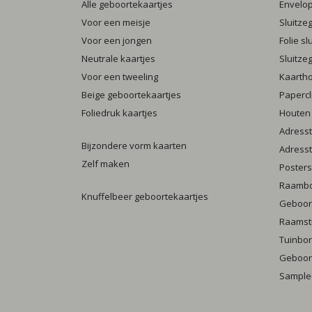
Alle geboortekaartjes
Envelo
Voor een meisje
Sluitze
Voor een jongen
Folie s
Neutrale kaartjes
Sluitze
Voor een tweeling
Kaarth
Beige geboortekaartjes
Papercl
Foliedruk kaartjes
Houten
Adresst
Bijzondere vorm kaarten
Adresst
Zelf maken
Posters
Raamb
Knuffelbeer geboortekaartjes
Geboort
Raamst
Tuinbo
Geboort
Sample-