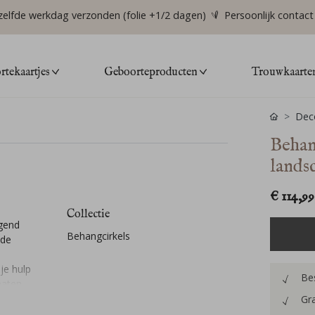
zelfde werkdag verzonden (folie +1/2 dagen)
Persoonlijk contact
tekaartjes
Geboorteproducten
Trouwkaarte
Deco
Behan
lands
€ 114,99
Collectie
egend
Behangcirkels
nde
je hulp
Bes
maten
Gra