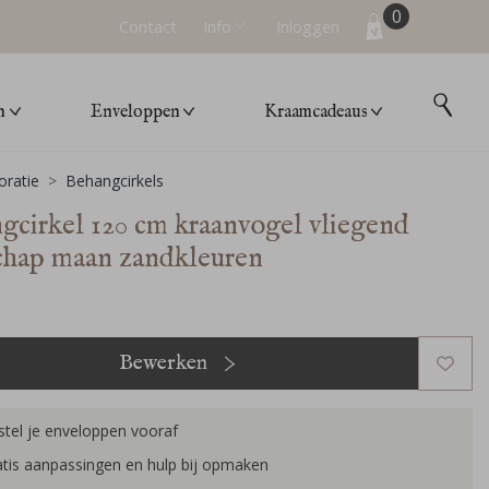
0
Contact
Info
Inloggen
n
Enveloppen
Kraamcadeaus
ratie
Behangcirkels
gcirkel 120 cm kraanvogel vliegend
chap maan zandkleuren
Bewerken
tel je enveloppen vooraf
tis aanpassingen en hulp bij opmaken