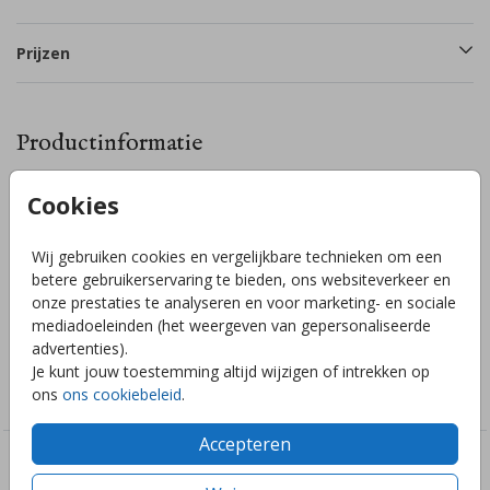
Prijzen
Productinformatie
Cookies
Omschrijving
Bewerk de sluitzegel naar eigen wens in de editor! De
Wij gebruiken cookies en vergelijkbare technieken om een
stickers zijn Ø 35 mm en ze zijn te bestellen per 25 stuks.
betere gebruikerservaring te bieden, ons websiteverkeer en
Heb je zelf een idee voor een sluitzegel of kom je er niet uit?
onze prestaties te analyseren en voor marketing- en sociale
Stuur mij een berichtje en ik help je graag!
mediadoeleinden (het weergeven van gepersonaliseerde
advertenties).
Collectie
Je kunt jouw toestemming altijd wijzigen of intrekken op
ons
ons cookiebeleid
.
Sluitzegels zelf maken
Accepteren
Deze ontwerpen vind je misschien ook leuk