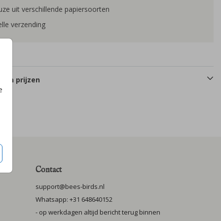
ze uit verschillende papiersoorten
lle verzending
 en prijzen
e
Contact
support@bees-birds.nl
Whatsapp: +31 648640152
- op werkdagen altijd bericht terug binnen