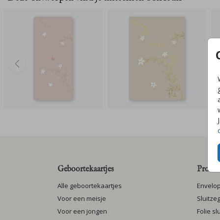
Geboortekaartjes
Produc
Alle geboortekaartjes
Envelo
Voor een meisje
Sluitze
Voor een jongen
Folie s