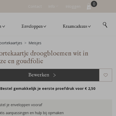
0
Contact
Info
Inloggen
n
Enveloppen
Kraamcadeaus
ortekaartjes
Meisjes
rtekaartje droogbloemen wit in
ze en goudfolie
Bewerken
Bestel gemakkelijk je eerste proefdruk voor
€ 2,50
tel je enveloppen vooraf
tis aanpassingen en hulp bij opmaken