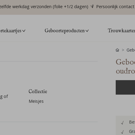
zelfde werkdag verzonden (folie +1/2 dagen)
Persoonlijk contact
tekaartjes
Geboorteproducten
Trouwkaarte
Gebo
Geboo
oudro
Collectie
g of
Meisjes
Bes
Gra