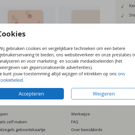
Keu
Sne
Cookies
Wij gebruiken cookies en vergelijkbare technieken om een betere
Formaten
gebruikerservaring te bieden, ons websiteverkeer en onze prestaties t
analyseren en voor marketing- en sociale mediadoeleinden (het
weergeven van gepersonaliseerde advertenties).
Je kunt jouw toestemming altijd wijzigen of intrekken op ons
ons
cookiebeleid
.
Accepteren
Weigeren
ten
Informatie
ppen
Werkwijze
gels zelf maken
FAQ
luitzegels geboortekaartje
Over bees&birds