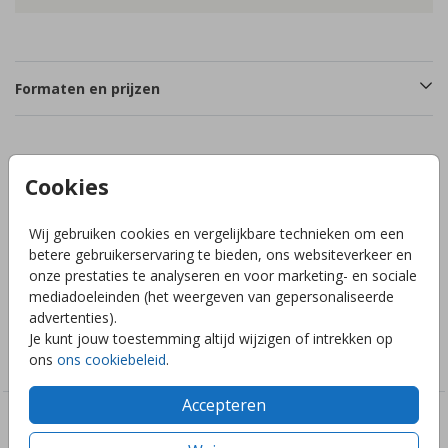
Formaten en prijzen
Productinformatie
Cookies
Omschrijving
Wij gebruiken cookies en vergelijkbare technieken om een
betere gebruikerservaring te bieden, ons websiteverkeer en
Geboortekaartje met aardetinten beige aardbeien fruit
onze prestaties te analyseren en voor marketing- en sociale
stipjes.
mediadoeleinden (het weergeven van gepersonaliseerde
advertenties).
Collectie
Je kunt jouw toestemming altijd wijzigen of intrekken op
ons
ons cookiebeleid
.
Meisjes
Accepteren
Deze ontwerpen vind je misschien ook leuk