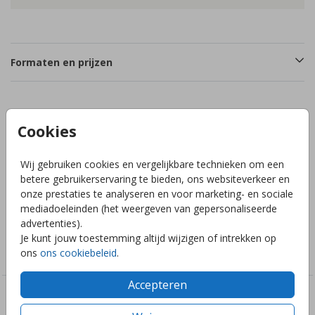
Formaten en prijzen
Productinformatie
Cookies
Omschrijving
Wij gebruiken cookies en vergelijkbare technieken om een
betere gebruikerservaring te bieden, ons websiteverkeer en
Langwerpig geboortekaartje met beertje op maan en
onze prestaties te analyseren en voor marketing- en sociale
sterren goudfolie.
mediadoeleinden (het weergeven van gepersonaliseerde
advertenties).
Collectie
Je kunt jouw toestemming altijd wijzigen of intrekken op
ons
ons cookiebeleid
.
Genderneutraal
Accepteren
Deze ontwerpen vind je misschien ook leuk