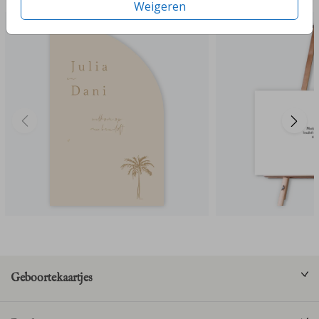
Weigeren
Geboortekaartjes