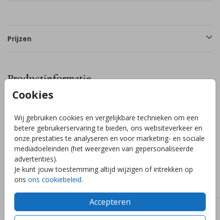
Prijzen
Productinformatie
Cookies
Omschrijving
Wij gebruiken cookies en vergelijkbare technieken om een
Maak zelf een mooi welkomstbord voor jullie bruiloft met dit
betere gebruikerservaring te bieden, ons websiteverkeer en
bord van 60x40cm op Forex gedrukt. Hulp nodig? Wij helpen
onze prestaties te analyseren en voor marketing- en sociale
je altijd graag!
mediadoeleinden (het weergeven van gepersonaliseerde
advertenties).
Je kunt jouw toestemming altijd wijzigen of intrekken op
Collectie
ons
ons cookiebeleid
.
Welkomstbord bruiloft
Accepteren
Deze ontwerpen vind je misschien ook leuk