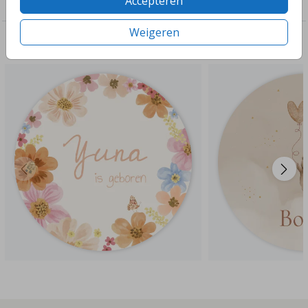
Accepteren
Raamsticker
Weigeren
Deze ontwerpen vind je misschien ook leuk