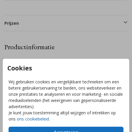
Prijzen
Productinformatie
Omschrijving
Cookies
Laat de buurt weten dat je/jullie kindje is geboren met deze
leuke ronde raamsticker die je op je raam bevestigd. De
Wij gebruiken cookies en vergelijkbare technieken om een
lijntekening kun je in de editor gemakkelijk vervangen naar
betere gebruikerservaring te bieden, ons websiteverkeer en
jouw gezinssamenstelling of kies een andere mooie
onze prestaties te analyseren en voor marketing- en sociale
lijntekening/ leuke illustratie of silhouette.
mediadoeleinden (het weergeven van gepersonaliseerde
Toon meer
advertenties).
Je kunt jouw toestemming altijd wijzigen of intrekken op
ons
ons cookiebeleid
.
Collectie