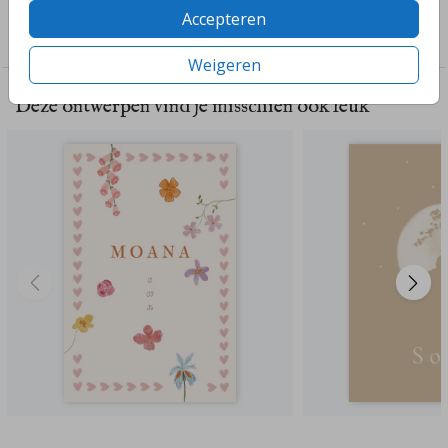
Collectie
Accepteren
Posters
Weigeren
Deze ontwerpen vind je misschien ook leuk