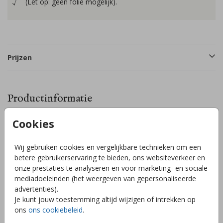
(Let op: geen folie mogelijk).
Prijzen
Productinformatie
Cookies
Omschrijving
Lieve babykamer poster (40x60cm) met een mooie
Wij gebruiken cookies en vergelijkbare technieken om een
getekende luchtballon en een hartjesboog. Pas de
betere gebruikerservaring te bieden, ons websiteverkeer en
achtergrondkleuren en gedichtje gemakkelijk zelf aan in de
onze prestaties te analyseren en voor marketing- en sociale
handige editor. Liever een ander formaat of heb je hulp
mediadoeleinden (het weergeven van gepersonaliseerde
nodig? Wij helpen je graag!
advertenties).
Toon meer
Je kunt jouw toestemming altijd wijzigen of intrekken op
ons
ons cookiebeleid
.