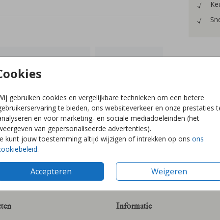
Keu
Sne
Cookies
Prijzen
Wij gebruiken cookies en vergelijkbare technieken om een betere
gebruikerservaring te bieden, ons websiteverkeer en onze prestaties t
analyseren en voor marketing- en sociale mediadoeleinden (het
weergeven van gepersonaliseerde advertenties).
Je kunt jouw toestemming altijd wijzigen of intrekken op ons
ons
cookiebeleid
.
Accepteren
Weigeren
ten
Informatie