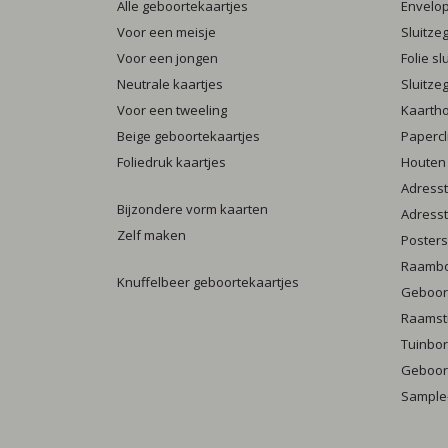
Alle geboortekaartjes
Envelo
Voor een meisje
Sluitze
Voor een jongen
Folie s
Neutrale kaartjes
Sluitze
Voor een tweeling
Kaarth
Beige geboortekaartjes
Papercl
Foliedruk kaartjes
Houten
Adresst
Bijzondere vorm kaarten
Adresst
Zelf maken
Posters
Raamb
Knuffelbeer geboortekaartjes
Geboort
Raamst
Tuinbo
Geboort
Sample-