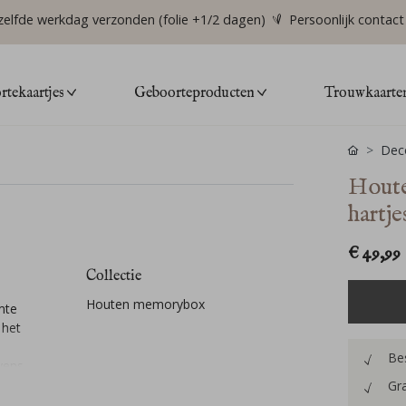
zelfde werkdag verzonden (folie +1/2 dagen)
Persoonlijk contact
tekaartjes
Geboorteproducten
Trouwkaarte
Deco
Houte
hartje
€ 49,99
Collectie
Houten memorybox
mte
 het
Bes
vens
ndje
Gra