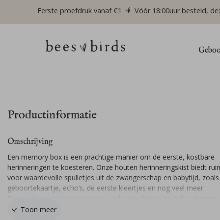
Eerste proefdruk vanaf €1
Vóór 18:00uur besteld, de
Geboor
Productinformatie
Omschrijving
Een memory box is een prachtige manier om de eerste, kostbare
herinneringen te koesteren. Onze houten herinneringskist biedt rui
voor waardevolle spulletjes uit de zwangerschap en babytijd, zoals
geboortekaartje, echo’s, de eerste kleertjes en nog veel meer.
Personaliseer je box met naam, geboortedatum en geboortegege
van jullie kindje. Wil je het design van het geboortekaartje van je ki
Toon meer
erop? Stuur een berichtje en wij zetten het gratis voor je om!