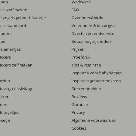
ppen
Werkwijze
gels zelf maken
FAQ
luitzegels geboortekaartje
Over bees&birds
gels standaard
Verzenden & bezorgen
ouders
Directe verzendservice
ips
Betaalmogelijkheden
 elementjes
Prijzen
ickers
Proefdruk
ickers zelf maken
Tips & inspiratie
Inspiratie voor babynamen
orden
Inspiratie geboorteteksten
evlag (kioskvlag)
Sterrenbeelden
ickers
Reviews
rden
Garantie
etegeltjes
Privacy
setje
Algemene voorwaarden
Cookies