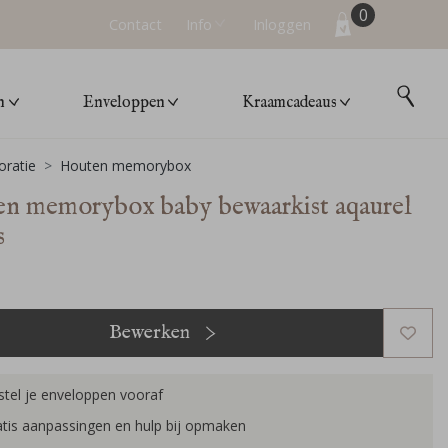
0
Contact
Info
Inloggen
n
Enveloppen
Kraamcadeaus
ratie
Houten memorybox
n memorybox baby bewaarkist aqaurel
s
Bewerken
tel je enveloppen vooraf
tis aanpassingen en hulp bij opmaken