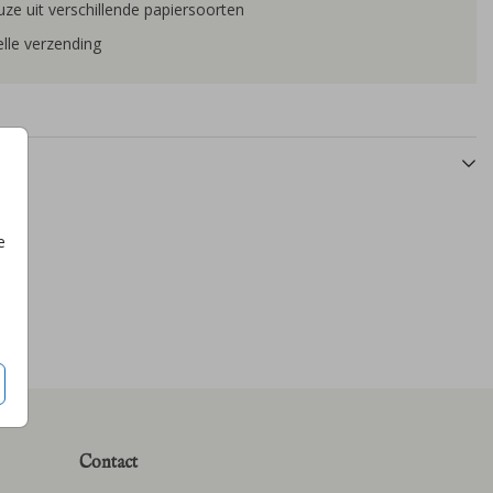
ze uit verschillende papiersoorten
lle verzending
e
Contact