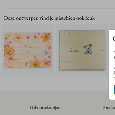
Deze ontwerpen vind je misschien ook leuk
Geboortekaartjes
Produc