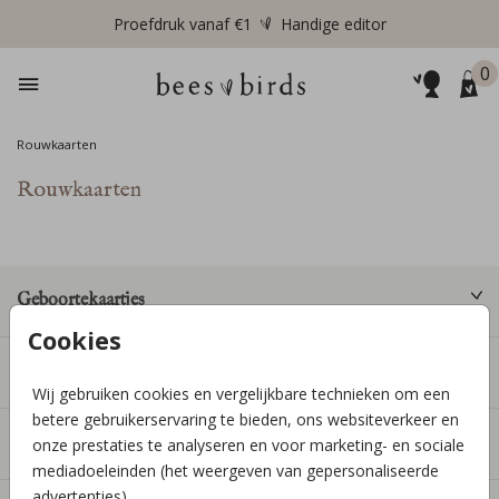
Proefdruk vanaf €1
Handige editor
0
Rouwkaarten
Rouwkaarten
Geboortekaartjes
Cookies
Producten
Wij gebruiken cookies en vergelijkbare technieken om een
betere gebruikerservaring te bieden, ons websiteverkeer en
Informatie
onze prestaties te analyseren en voor marketing- en sociale
mediadoeleinden (het weergeven van gepersonaliseerde
advertenties).